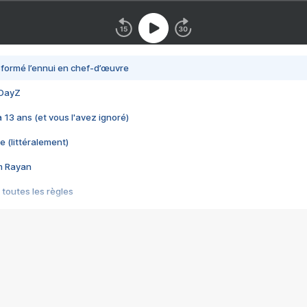
nsformé l’ennui en chef-d’œuvre
 DayZ
 a 13 ans (et vous l'avez ignoré)
e (littéralement)
im Rayan
 toutes les règles
s les jeux vidéo
us choquant de Rockstar ? - Le scandale BULLY
e plus moche de Steam
du RÊVE tourne au CAUCHEMAR