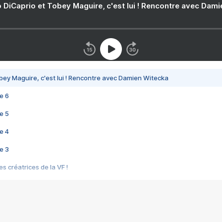
 DiCaprio et Tobey Maguire, c'est lui ! Rencontre avec Dam
bey Maguire, c'est lui ! Rencontre avec Damien Witecka
e 6
e 5
e 4
e 3
s créatrices de la VF !
e 2
e 1
e Mektoub My Love arrive enfin ! Rencontre avec Shaïn Boumedine et Sal