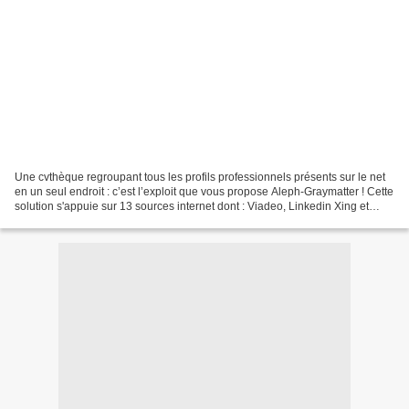
Une cvthèque regroupant tous les profils professionnels présents sur le net
en un seul endroit : c’est l’exploit que vous propose Aleph-Graymatter ! Cette
solution s'appuie sur 13 sources internet dont : Viadeo, Linkedin Xing et
Doyoubuzz. C'est la première...