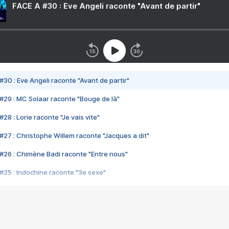
FACE A #30 : Eve Angeli raconte "Avant de partir"
#30 : Eve Angeli raconte "Avant de partir"
#29 : MC Solaar raconte "Bouge de là"
28 : Lorie raconte "Je vais vite"
#27 : Christophe Willem raconte "Jacques a dit"
#26 : Chimène Badi raconte "Entre nous"
#25 : Indochine raconte "3e sexe"
#24 : Zaho raconte "C'est chelou"
#23 : Patrick Bruel raconte "Au café des délices"
#22 : Kyo raconte "Le chemin"