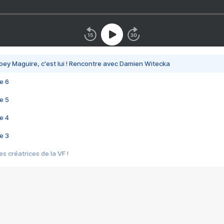
bey Maguire, c'est lui ! Rencontre avec Damien Witecka
e 6
e 5
e 4
e 3
s créatrices de la VF !
e 2
e 1
e Mektoub My Love arrive enfin ! Rencontre avec Shaïn Boumedine et Sal